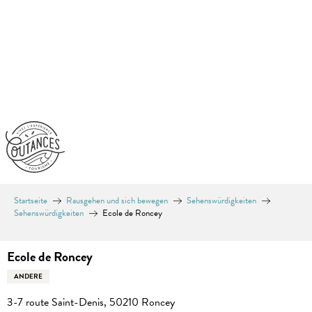
Aller
au
contenu
principal
Startseite
Rausgehen und sich bewegen
Sehenswürdigkeiten
Sehenswürdigkeiten
Ecole de Roncey
Ecole de Roncey
ANDERE
3-7 route Saint-Denis, 50210 Roncey