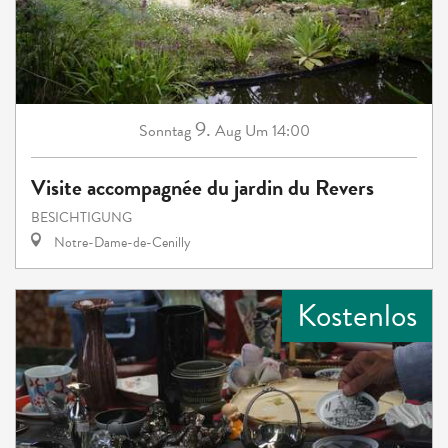
9.
Sonntag
Aug
Um 14:00
Visite accompagnée du jardin du Revers
BESICHTIGUNG
Notre-Dame-de-Cenilly
Kostenlos