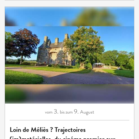
3.
9.
August
vom
bis zum
Loin de Méliès ? Trajectoires
(im)matérielles, du cinéma premier aux