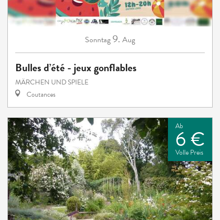
9.
Sonntag
Aug
Bulles d’été - jeux gonflables
MÄRCHEN UND SPIELE
Coutances
Ab
6 €
Volle Preis