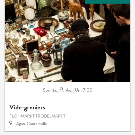
9.
Sonntag
Aug
Um 7:00
Vide-greniers
FLOHMARKT TRÖDELMARKT
Agon-Coutainville