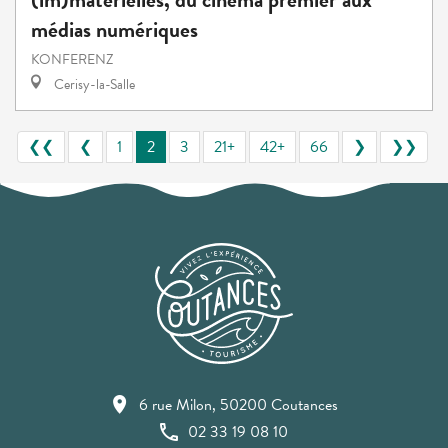
médias numériques
KONFERENZ
Cerisy-la-Salle
❮❮
❮
1
2
3
21+
42+
66
❯
❯❯
6 rue Milon, 50200 Coutances
02 33 19 08 10