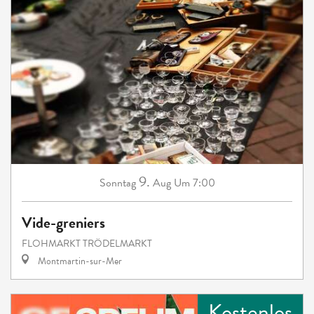
9.
Sonntag
Aug
Um 7:00
Vide-greniers
FLOHMARKT TRÖDELMARKT
Montmartin-sur-Mer
Kostenlos