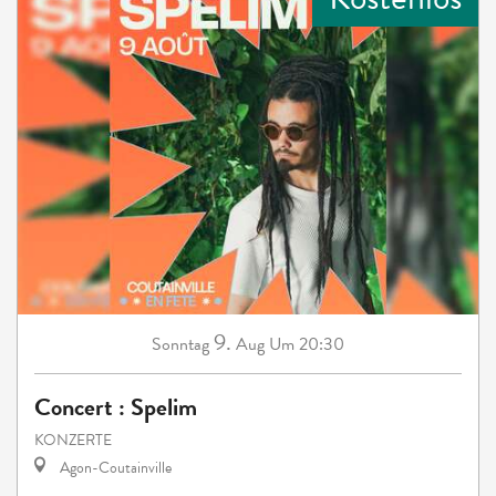
9.
Sonntag
Aug
Um 20:30
Concert : Spelim
KONZERTE
Agon-Coutainville