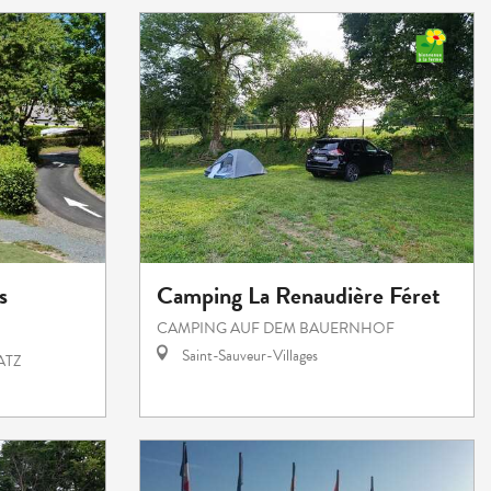
s
Camping La Renaudière Féret
CAMPING AUF DEM BAUERNHOF
Saint-Sauveur-Villages
ATZ