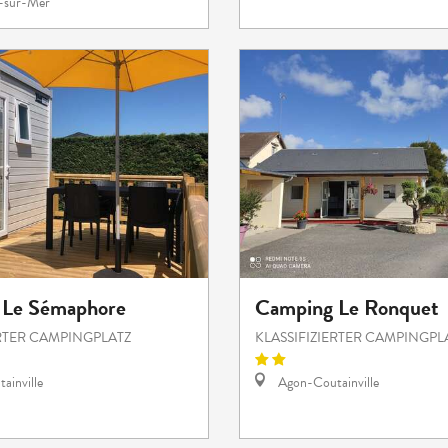
e-sur-Mer
 Le Sémaphore
Camping Le Ronquet
ERTER CAMPINGPLATZ
KLASSIFIZIERTER CAMPINGPL
ainville
Agon-Coutainville