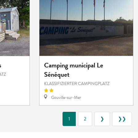
s
Camping municipal Le
Sénéquet
ATZ
KLASSIFIZIERTER CAMPINGPLATZ
Gouville-sur-Mer
1
2
❯
❯❯