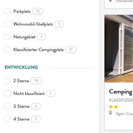
Hautevill
Parkplatz
12
Wohnmobil-Stellplatz
5
Naturgebiet
1
Klassifizierter Campingplatz
17
ENTWICKLUNG
2 Sterne
10
Camping
Nicht klassifiziert
1
KLASSIFIZI
3 Sterne
2
Agon-Cout
4 Sterne
3