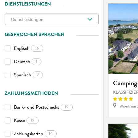
DIENSTLEISTUNGEN
GESPROCHEN SPRACHEN
Englisch
16
Deutsch
1
Spanisch
2
Camping 
KLASSIFIZI
ZAHLUNGSMETHODEN
Montmart
Bank- und Postschecks
19
Kasse
19
Zahlungskarten
14