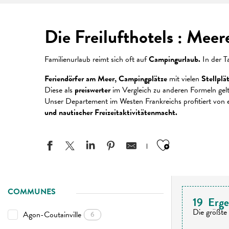
Die Freilufthotels : Mee
Familienurlaub reimt sich oft auf
Campingurlaub.
In der T
Feriendörfer am Meer, Campingplätze
mit vielen
Stellplä
Diese als
preiswerter
im Vergleich zu anderen Formeln gelt
Unser Departement im Westen Frankreichs profitiert von 
und nautischer Freizeitaktivitätenmacht.
Ajouter aux
COMMUNES
19
Erge
Die größte 
Agon-Coutainville
6