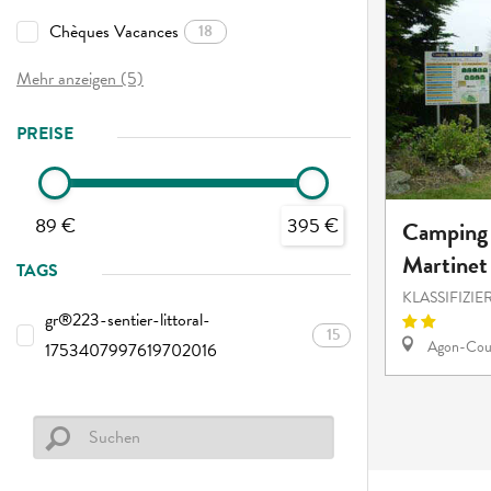
Chèques Vacances
18
Mehr anzeigen (5)
PREISE
89 €
395 €
Camping 
Martinet
TAGS
KLASSIFIZI
gr®223-sentier-littoral-
15
Agon-Cout
1753407997619702016