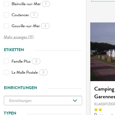
Blainville-sur-Mer
1
Coutances
1
Gouville-sur-Mer
3
Mehr anzeigen (9)
ETIKETTEN
Famille Plus
3
La Malle Postale
3
Camping 
EINRICHTUNGEN
Garenne
KLASSIFIZI
TYPEN