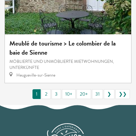
Meublé de tourisme > Le colombier de la
baie de Sienne
MÖBLIERTE UND UNMÖBLIERTE MIETWOHNUNGEN,
UNTERKÜNFTE
Heugueville-sur-Sienne
1
2
3
10+
20+
31
❯
❯❯