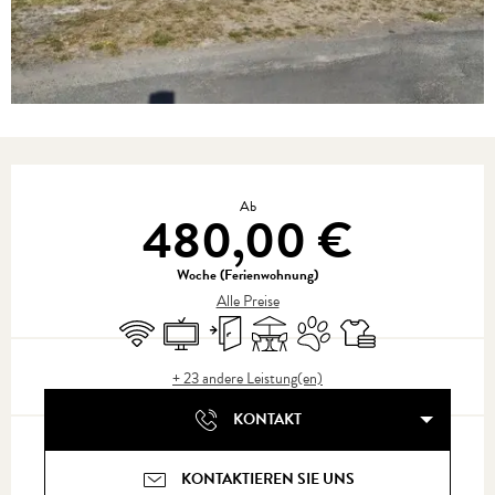
Öffnungszeiten & Kontaktdaten
Ab
480,00 €
Woche (Ferienwohnung)
Alle Preise
Wi-Fi
Fernsehen
Unabhängiger Eingang
Terrasse
Tiere erlaubt
Bettwäsche und Laken
+ 23 andere Leistung(en)
KONTAKT
KONTAKTIEREN SIE UNS