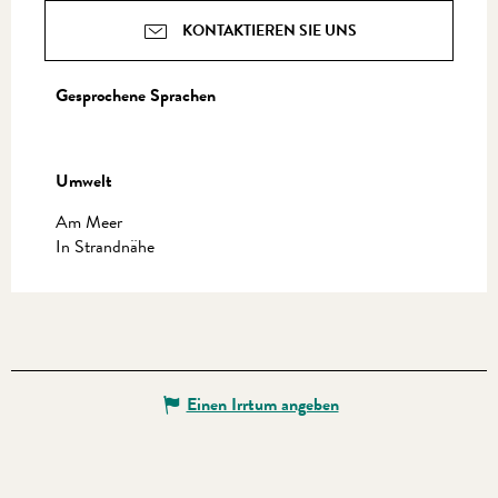
KONTAKTIEREN SIE UNS
Gesprochene Sprachen
Gesprochene Sprachen
Umwelt
Umwelt
Am Meer
In Strandnähe
Einen Irrtum angeben