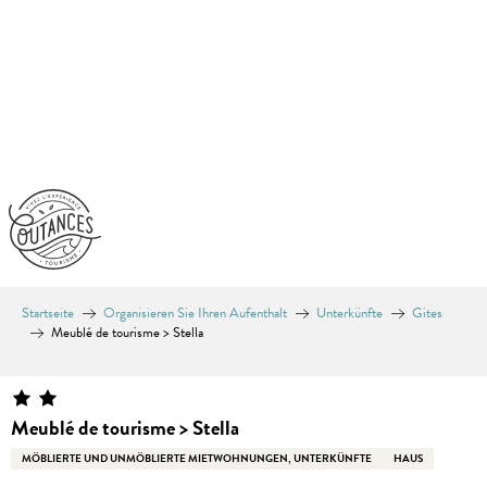
Aller
au
contenu
principal
Startseite
Organisieren Sie Ihren Aufenthalt
Unterkünfte
Gites
Meublé de tourisme > Stella
Meublé de tourisme > Stella
MÖBLIERTE UND UNMÖBLIERTE MIETWOHNUNGEN, UNTERKÜNFTE
HAUS