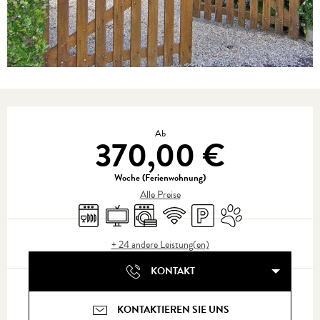
Öffnungszeiten & Kontaktdaten
Ab
370,00 €
Woche (Ferienwohnung)
Alle Preise
Geschirrspülmaschine
Fernsehen
Waschmaschine
Wi-Fi
Parkplatz
Tiere erlaubt
+ 24 andere Leistung(en)
KONTAKT
KONTAKTIEREN SIE UNS