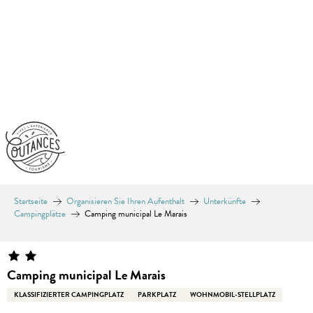
Aller
au
contenu
principal
Startseite
Organisieren Sie Ihren Aufenthalt
Unterkünfte
Campingplätze
Camping municipal Le Marais
Camping municipal Le Marais
KLASSIFIZIERTER CAMPINGPLATZ
PARKPLATZ
WOHNMOBIL-STELLPLATZ