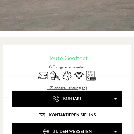
Öffnungszeiten & Kontaktdaten
Heute Geöffnet
Öffnungszeiten ansehen
Empfang von Wohnmobilen
Spiele für Kinder / Spielplatz
Tiere erlaubt
Wi-Fi
Waschmaschine
+ 21 andere Leistung(en)
KONTAKT
KONTAKTIEREN SIE UNS
ZU DEN WEBSEITEN