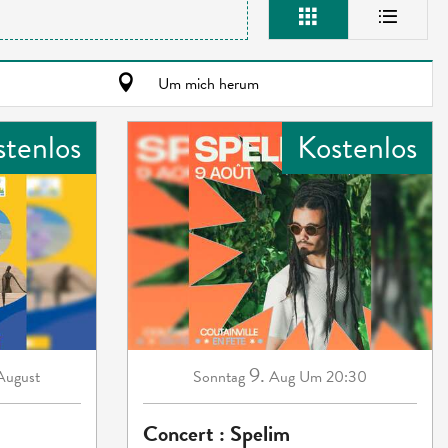
Um mich herum
stenlos
Kostenlos
9.
August
Sonntag
Aug
Um 20:30
Concert : Spelim