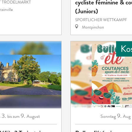
cycliste féminine & c
 TRÖDELMARKT
(Juniors)
ainville
SPORTLICHER WETTKAMPF
Montpinchon
Ko
3.
9.
9.
August
Sonntag
Aug
m
bis zum