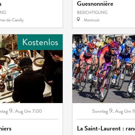
s
Guesnonnière
UNG
BESICHTIGUNG
e-de-Cenilly
Montcuit
Kostenlos
9.
9.
ntag
Aug
Um 7:00
Sonntag
Aug
Um 1
niers
La Saint-Laurent : ra