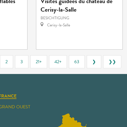
flables
Visites guidées du château de
Cerisy-la-Salle
BESICHTIGUNG
Cerisy-la-Salle
2
3
21+
42+
63
❯
❯❯
FRANCE
GRAND OUEST