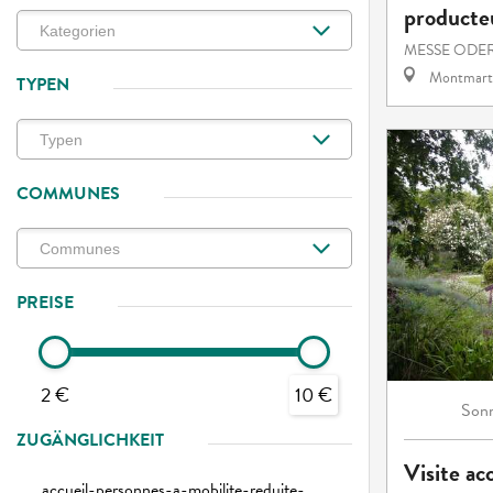
producteu
MESSE ODE
Montmart
TYPEN
COMMUNES
PREISE
2 €
10 €
Son
ZUGÄNGLICHKEIT
Visite ac
accueil-personnes-a-mobilite-reduite-