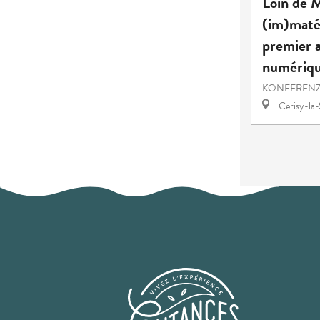
Loin de M
(im)matér
premier 
numériq
KONFEREN
Cerisy-la-