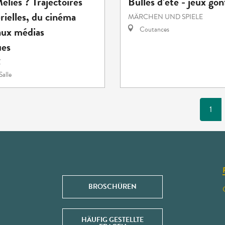
éliès ? Trajectoires
Bulles d’été - jeux gon
ielles, du cinéma
MÄRCHEN UND SPIELE
aux médias
Coutances
ues
Z
Salle
1
BROSCHÜREN
HÄUFIG GESTELLTE