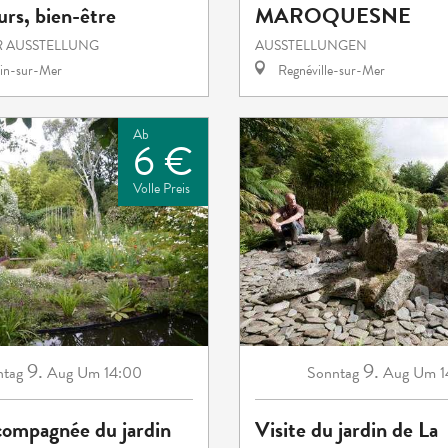
rs, bien-être
MAROQUESNE
R AUSSTELLUNG
AUSSTELLUNGEN
in-sur-Mer
Regnéville-sur-Mer
Ab
6 €
Volle Preis
9.
9.
ntag
Aug
Um 14:00
Sonntag
Aug
Um 1
compagnée du jardin
Visite du jardin de La