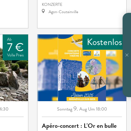
KONZERTE
Agon-Coutainville
Kostenlos
Ab
7 €
Volle Preis
9.
Sonntag
Aug
Um 18:00
4:30
Apéro-concert : L'Or en bulle