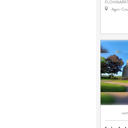
FLOHMARKT
Agon-Cout
vo