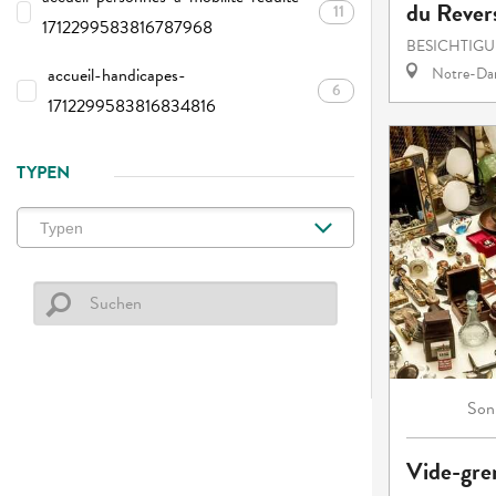
du Rever
11
1712299583816787968
BESICHTIG
accueil-handicapes-
Notre-Dam
6
1712299583816834816
TYPEN
Son
Vide-gre