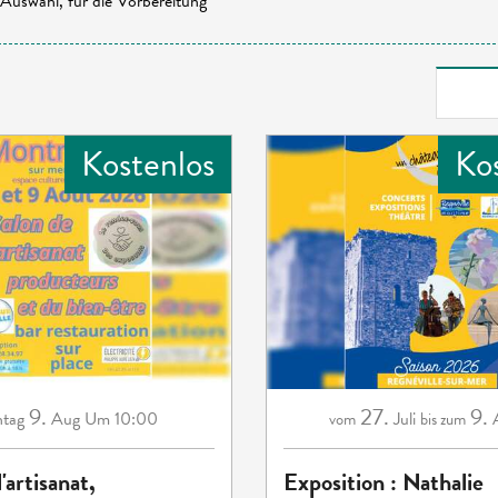
Auswahl, für die Vorbereitung
Kostenlos
Ko
9.
27.
9.
tag
Aug
Um 10:00
Juli
vom
bis zum
'artisanat,
Exposition : Nathalie