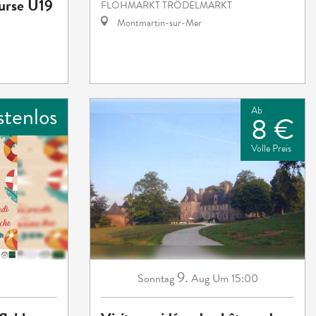
ourse U19
FLOHMARKT TRÖDELMARKT
Montmartin-sur-Mer
stenlos
Ab
8 €
Volle Preis
9.
Sonntag
Aug
Um 15:00