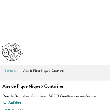
Aller
au
contenu
principal
Startseite
Aire de Pique Nique > Contrières
Aire de Pique Nique > Contrières
Rue de Baudebec Contrières, 50210 Quettreville-sur-Sienne
Anfahrt
Ajouter aux favoris