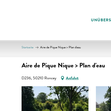
Aller
au
contenu
UNÜBER
principal
Startseite
Aire de Pique Nique > Plan d'eau
Aire de Pique Nique > Plan d'eau
D236, 50210 Roncey
Anfahrt