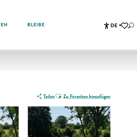
REN
BLEIBE
DE
Suc
Accessibi
Voir les 
Ajouter aux favoris
Teilen
Zu Favoriten hinzufügen