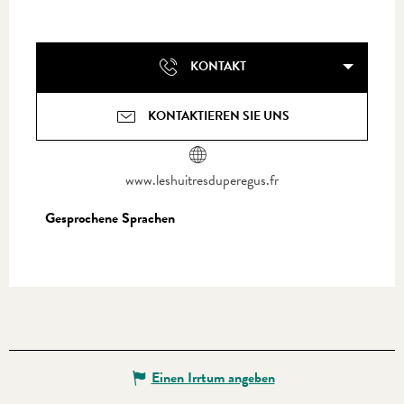
KONTAKT
KONTAKTIEREN SIE UNS
www.leshuitresduperegus.fr
Gesprochene Sprachen
Gesprochene Sprachen
Einen Irrtum angeben