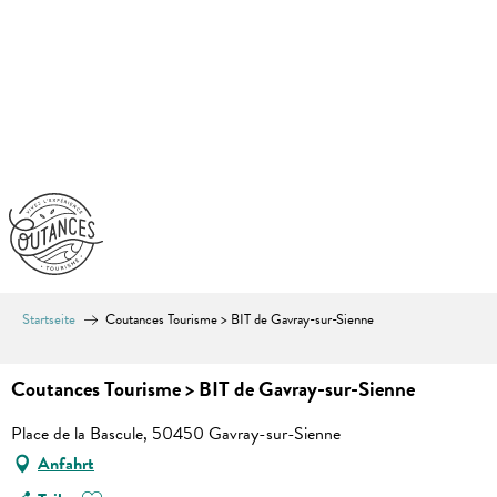
Aller
au
contenu
principal
Startseite
Coutances Tourisme > BIT de Gavray-sur-Sienne
Coutances Tourisme > BIT de Gavray-sur-Sienne
Place de la Bascule, 50450 Gavray-sur-Sienne
Anfahrt
Ajouter aux favoris