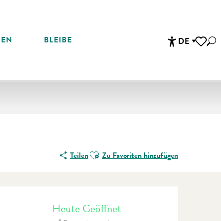
REN
BLEIBE
DE
Suc
Accessibi
Voir les 
Ajouter aux favoris
Teilen
Zu Favoriten hinzufügen
Öffnungszeiten & Kontaktdate
Heute Geöffnet