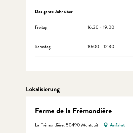
Das ganze Jahr über
Das ganze Jahr über
Freitag
16:30 - 19:00
Samstag
10:00 - 12:30
Lokalisierung
Ferme de la Frémondière
La Frémondière, 50490 Montcuit
Anfahrt