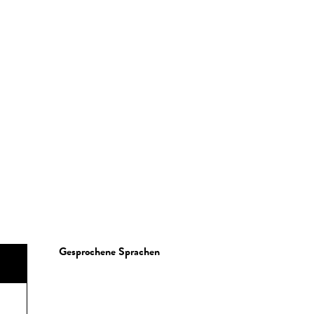
Gesprochene Sprachen
Gesprochene Sprachen