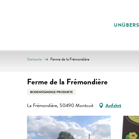
Aller
au
contenu
UNÜBER
principal
Startseite
Ferme de la Frémondière
Ferme de la Frémondière
BODENSTÄNDIGE PRODUKTE
La Frémondière, 50490 Montcuit
Anfahrt