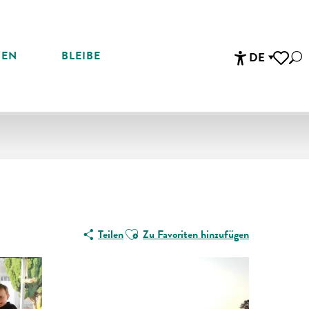
REN
BLEIBE
DE
Suc
Accessibi
Voir les 
Ajouter aux favoris
Teilen
Zu Favoriten hinzufügen