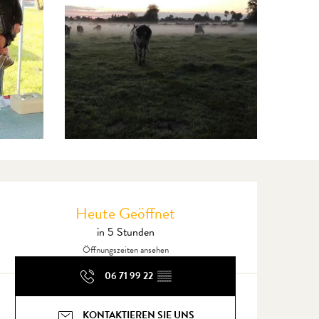
Öffnungszeiten & Kontaktdate
Heute Geöffnet
in 5 Stunden
Öffnungszeiten ansehen
06 71 99 22
▒▒
KONTAKTIEREN SIE UNS