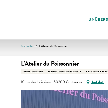
Aller
au
contenu
UNÜBER
principal
Startseite
L'Atelier du Poissonnier
L'Atelier du Poissonnier
FEINKOSTLADEN
BODENSTÄNDIGE PRODUKTE
REGIONALE PROD
10 rue des boissieres, 50200 Coutances
Anfahrt