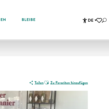
REN
BLEIBE
DE
Suc
Accessibi
Voir les 
Ajouter aux favoris
Teilen
Zu Favoriten hinzufügen