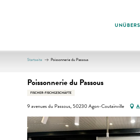
Aller
au
contenu
UNÜBER
principal
Startseite
Poissonnerie du Passous
Poissonnerie du Passous
FISCHER-FISCHGESCHÄFTE
9 avenues du Passous, 50230 Agon-Coutainville
A