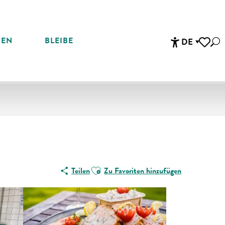
REN
BLEIBE
DE
Suc
Accessibi
Voir les 
Ajouter aux favoris
Teilen
Zu Favoriten hinzufügen