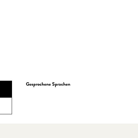
Gesprochene Sprachen
Gesprochene Sprachen