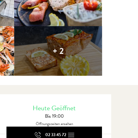
+ 2
Öffnungszeiten & Kontaktdate
Heute Geöffnet
Bis 19:00
Öffnungszeiten ansehen
02 33 45 72
▒▒