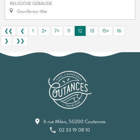
RELIGIÖSE GEBÄUDE
Gouville-sur-Mer
❮❮
❮
1
2+
7+
11
12
13
15+
16
❯
❯❯
6 rue Milon, 50200 Coutances
02 33 19 08 10