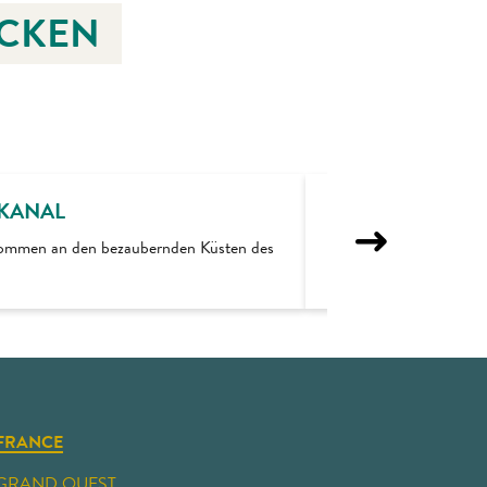
ECKEN
LKANAL
lkommen an den bezaubernden Küsten des
Spaziergänge in den 
FRANCE
GRAND OUEST