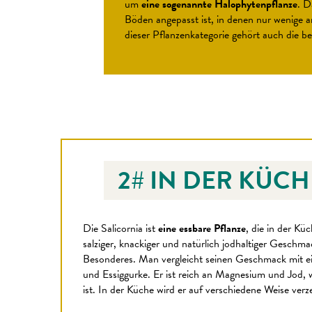
um
eine sogenannte Halophytenpflanze
. D
Böden angepasst ist, in denen nur wenige 
dieser Pflanzenkategorie gehört auch die 
2# IN DER KÜCH
Die Salicornia ist
eine essbare Pflanze
, die in der Küc
salziger, knackiger und natürlich jodhaltiger Geschma
Besonderes. Man vergleicht seinen Geschmack mit e
und Essiggurke. Er ist reich an Magnesium und Jod, 
ist. In der Küche wird er auf verschiedene Weise verz