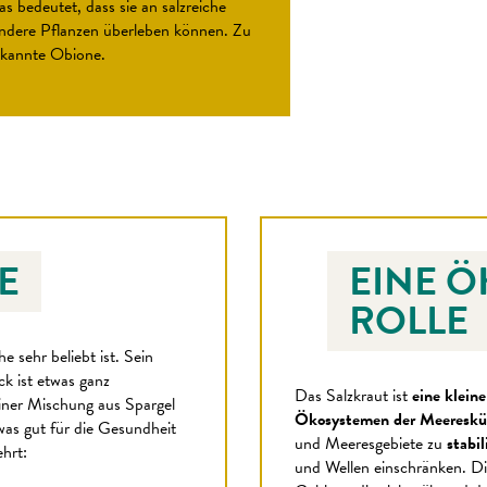
as bedeutet, dass sie an salzreiche
andere Pflanzen überleben können. Zu
bekannte Obione.
E
EINE 
ROLLE
he sehr beliebt ist. Sein
ck ist etwas ganz
Das Salzkraut ist
eine kleine
iner Mischung aus Spargel
Ökosystemen der Meeresküs
was gut für die Gesundheit
und Meeresgebiete zu
stabil
ehrt:
und Wellen einschränken. Di