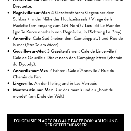
Brequette.
Regnéville-sur-Mer
: 4 Gezeitenfähren: Gegenüber dem
Schloss / In der Nähe des Hochzeitssaals / Virage de la
Mielette (am Eingang zum GR Nord) / Lieu-dit Le Mondin
(große Kurve oberhalb von Regnéville, in Richtung Le Prey).
Annoville
: Cale Sud (neben dem Campingplatz) und Rue de
la mer (Straße am Meer).
Gouville-sur-Mer
: 3 Gezeitenfähren: Cale de Linverville /
Cale de Gouville / Direkt nach den Campingplätzen (chemin
du Dydody).
Anneville-sur-Mer
: 2 Fähren: Cale d’Anneville / Rue du
Chemin de Fer
.
Lingreville
: An der Helling und in Les Verrouis
Montmartin-sur-Mer
: Rue des marais und au „bout du
monde“ (am Ende der Welt)
FOLGEN SIE PLAGÉCOLO AUF FACEBOOK: ABHOLUNG
DER GEZEITENFÄSSER