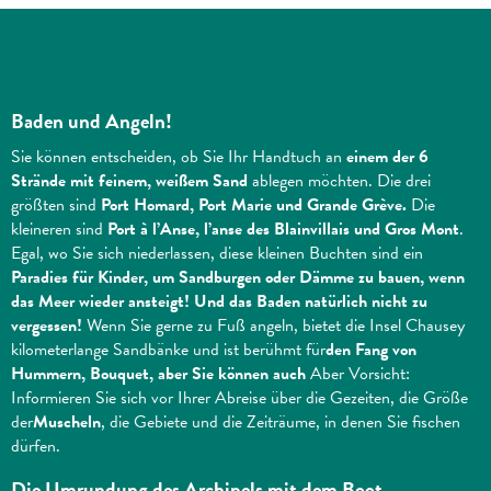
Baden und Angeln!
Sie können entscheiden, ob Sie Ihr Handtuch an
einem der 6
Strände mit feinem, weißem Sand
ablegen möchten. Die drei
größten sind
Port Homard, Port Marie und Grande Grève.
Die
kleineren sind
Port à l’Anse, l’anse des Blainvillais und Gros Mont
.
Egal, wo Sie sich niederlassen, diese kleinen Buchten sind ein
Paradies für Kinder, um Sandburgen oder Dämme zu bauen, wenn
das Meer wieder ansteigt! Und das Baden natürlich nicht zu
vergessen!
Wenn Sie gerne zu Fuß angeln, bietet die Insel Chausey
kilometerlange Sandbänke und ist berühmt für
den Fang von
Hummern, Bouquet, aber Sie können auch
Aber Vorsicht:
Informieren Sie sich vor Ihrer Abreise über die Gezeiten, die Größe
der
Muscheln
, die Gebiete und die Zeiträume, in denen Sie fischen
dürfen.
Die Umrundung des Archipels mit dem Boot.