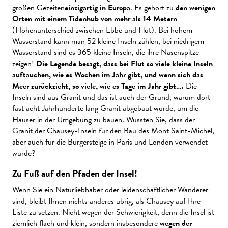
großen Gezeiten
einzigartig in Europa
. Es gehört zu
den wenigen
Orten mit einem Tidenhub von mehr als 14 Metern
(Höhenunterschied zwischen Ebbe und Flut). Bei hohem
Wasserstand kann man 52 kleine Inseln zählen, bei niedrigem
Wasserstand sind es 365 kleine Inseln, die ihre Nasenspitze
zeigen!
Die Legende besagt, dass bei Flut so viele kleine Inseln
auftauchen, wie es Wochen im Jahr gibt, und wenn sich das
Meer zurückzieht, so viele, wie es Tage im Jahr gibt….
Die
Inseln sind aus Granit und das ist auch der Grund, warum dort
fast acht Jahrhunderte lang Granit abgebaut wurde, um die
Häuser in der Umgebung zu bauen. Wussten Sie, dass der
Granit der Chausey-Inseln für den Bau des Mont Saint-Michel,
aber auch für die Bürgersteige in Paris und London verwendet
wurde?
Zu Fuß auf den Pfaden der Insel!
Wenn Sie ein Naturliebhaber oder leidenschaftlicher Wanderer
sind, bleibt Ihnen nichts anderes übrig, als Chausey auf Ihre
Liste zu setzen. Nicht wegen der Schwierigkeit, denn die Insel ist
ziemlich flach und klein, sondern insbesondere
wegen der