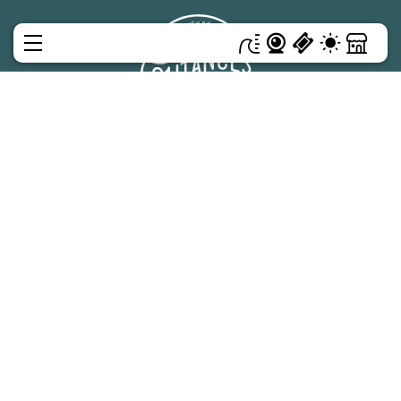
MENÜ
6 rue Milon, 50200 Coutances
Unübersehbar
02 33 19 08 10
Organisieren
BROSCHÜREN
Bleibe
HÄUFIG GESTELLTE
FRAGEN