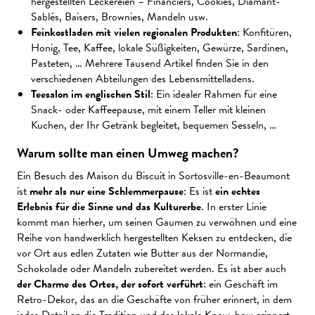
hergestellten Leckereien – Financiers, Cookies, Diamant-
Sablés, Baisers, Brownies, Mandeln usw.
Feinkostladen mit vielen regionalen Produkten
: Konfitüren,
Honig, Tee, Kaffee, lokale Süßigkeiten, Gewürze, Sardinen,
Pasteten, … Mehrere Tausend Artikel finden Sie in den
verschiedenen Abteilungen des Lebensmittelladens.
Teesalon im englischen Stil
: Ein idealer Rahmen für eine
Snack- oder Kaffeepause, mit einem Teller mit kleinen
Kuchen, der Ihr Getränk begleitet, bequemen Sesseln, …
Warum sollte man einen Umweg machen?
Ein Besuch des Maison du Biscuit in Sortosville-en-Beaumont
ist
mehr als nur eine Schlemmerpause
: Es ist
ein echtes
Erlebnis für die Sinne und das Kulturerbe
. In erster Linie
kommt man hierher, um seinen Gaumen zu verwöhnen und eine
Reihe von handwerklich hergestellten Keksen zu entdecken, die
vor Ort aus edlen Zutaten wie Butter aus der Normandie,
Schokolade oder Mandeln zubereitet werden. Es ist aber auch
der Charme des Ortes, der sofort verführt
: ein Geschäft im
Retro-Dekor, das an die Geschäfte von früher erinnert, in dem
jedes Detail an die Tradition und das lokale Know-how erinnert.