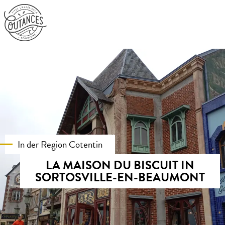
Aller
au
contenu
principal
In der Region Cotentin
LA MAISON DU BISCUIT IN
SORTOSVILLE-EN-BEAUMONT