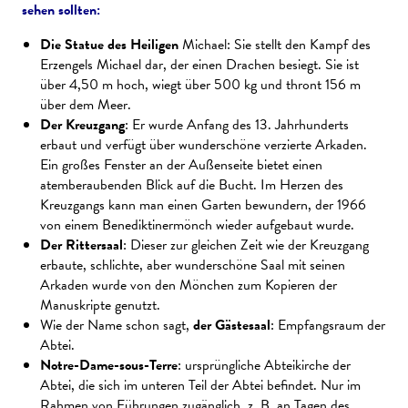
sehen sollten:
Die Statue des Heiligen
Michael: Sie stellt den Kampf des
Erzengels Michael dar, der einen Drachen besiegt. Sie ist
über 4,50 m hoch, wiegt über 500 kg und thront 156 m
über dem Meer.
Der Kreuzgang
: Er wurde Anfang des 13. Jahrhunderts
erbaut und verfügt über wunderschöne verzierte Arkaden.
Ein großes Fenster an der Außenseite bietet einen
atemberaubenden Blick auf die Bucht. Im Herzen des
Kreuzgangs kann man einen Garten bewundern, der 1966
von einem Benediktinermönch wieder aufgebaut wurde.
Der Rittersaal
: Dieser zur gleichen Zeit wie der Kreuzgang
erbaute, schlichte, aber wunderschöne Saal mit seinen
Arkaden wurde von den Mönchen zum Kopieren der
Manuskripte genutzt.
Wie der Name schon sagt,
der Gästesaal
: Empfangsraum der
Abtei.
Notre-Dame-sous-Terre
: ursprüngliche Abteikirche der
Abtei, die sich im unteren Teil der Abtei befindet. Nur im
Rahmen von Führungen zugänglich, z. B. an Tagen des