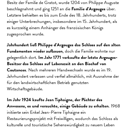
Besitz der Familie de Gratot, wurde 1204 von Philippe Auguste
beschlagnahmt und ging 1251 an die
Familie d’Argouges
über.
Letztere behielten es bis zum Ende des 18. Jahrhunderts, trotz
einiger Unterbrechungen, insbesondere im 15. Jahrhundert, als
es kurzzeitig einem Anhänger des französischen Königs
zugesprochen wurde.
Jahrhundert ließ Philippe d’Argouges das Schloss auf den alten
Fundamenten wieder aufbauen
, doch die Familie wohnte nur
gelegentlich dort.
Im Jahr 1771 verkaufte der letzte Argouges-
Besitzer das Schloss auf Lebenszeit an den Bischof von
Coutances
. Nach mehreren Handwechseln wurde es im 19.
Jahrhundert verlassen und verfiel allmählich, mit Ausnahme der
für den landwirtschaftlichen Betrieb genutzten
Wirtschaftsgebäude.
Im Jahr 1924 kaufte Jean Tiphaigne, der Pächter des
Anwesens, es und versuchte, einige Gebäude zu erhalten
. 1968
initiierte sein Enkel Jean-Pierre Tiphaigne ein
Restaurierungsprojekt mit Freiwilligen, wodurch das Schloss als
kulturelle und touristische Sehenswürdigkeit zu neuem Leben