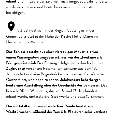
erbaut
und im Laufe der Zeit mehrmals umgebaut. Jahrhunderts
wurde sie verlassen und heute kann man ihre Überreste
besichtigen
.
befindet sich in der Region Coutançais in der
Sie
Gemeinde Gratot in der Nähe der Kirche Notre-Dame im
Herzen von La Manche.
Das Schloss besteht aus einer viereckigen Mauer, die von
einem Wassergraben umgeben ist, der von der „Fontaine à la
Fée“ gespeist wird.
Der Eingang erfolgte jardis durch eine
mit
Zugbrücken
versehene Poterne. Ein Eckturm aus dem 13.
Jahrhundert und eine Bogenbrücke, die zu einem französischen
Garten führt, sind noch zu sehen.
Jahrhundert beherbergen
heute eine Ausstellung über die Geschichte des Schlosses
. Das
herrschaftliche Wohnhaus, das im 15. und 17. Jahrhundert
erbaut wurde, umfasste drei Stockwerke und etwa 15 Zimmer.
Der mittelalterlich anmutende Tour Ronde besitzt ein
Wachtürmchen, während der Tour à la Fée durch seine verzierte