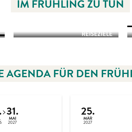
IM FRÜHLING ZU TUN
FREIZEIT
ENTDECKEN SIE UNSERE
REISEZIELE
WATTFISCHEN
E AGENDA FÜR DEN FRÜH
.
31.
25.
L
MAI
MÄR
6
2027
2027