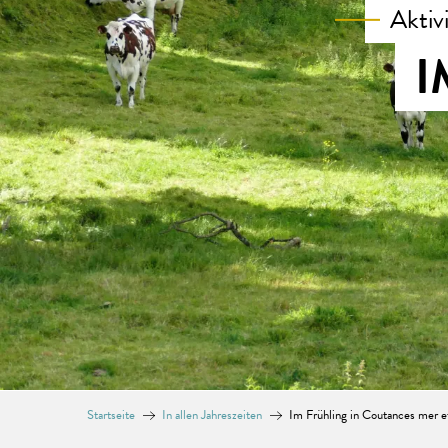
Aktiv
I
Startseite
In allen Jahreszeiten
Im Frühling in Coutances mer e