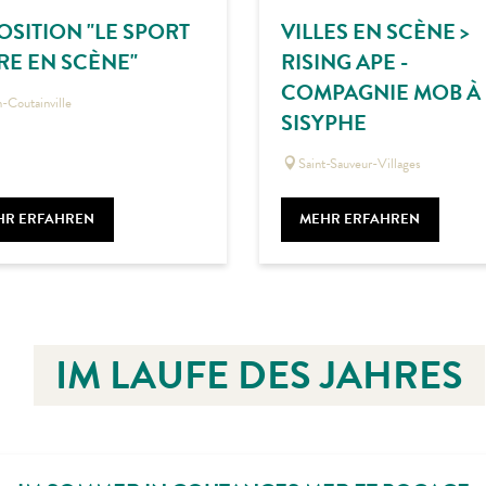
OSITION "LE SPORT
VILLES EN SCÈNE >
RE EN SCÈNE"
RISING APE -
COMPAGNIE MOB À
-Coutainville
SISYPHE
Saint-Sauveur-Villages
HR ERFAHREN
MEHR ERFAHREN
IM LAUFE DES JAHRES