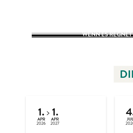
WANDERN
WENN ES REGNET
DI
1.
1.
4
APR
APR
JU
2026
2027
202