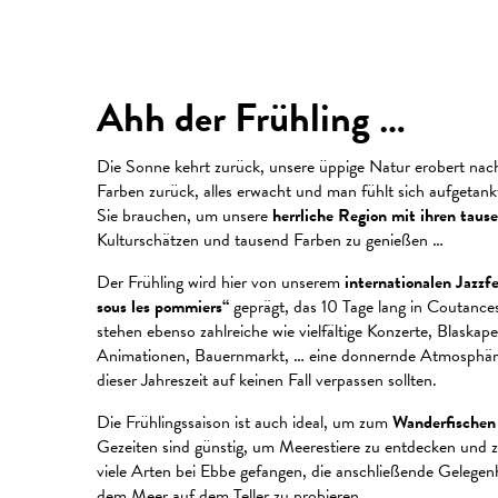
Ahh der Frühling …
Die Sonne kehrt zurück, unsere üppige Natur erobert nac
Farben zurück, alles erwacht und man fühlt sich aufgetank
Sie brauchen, um unsere
herrliche Region mit ihren tau
Kulturschätzen und tausend Farben zu genießen …
Der Frühling wird hier von unserem
internationalen Jazz
sous les pommiers“
geprägt, das 10 Tage lang in Coutanc
stehen ebenso zahlreiche wie vielfältige Konzerte, Blaskape
Animationen, Bauernmarkt, … eine donnernde Atmosphäre,
dieser Jahreszeit auf keinen Fall verpassen sollten.
Die Frühlingssaison ist auch ideal, um zum
Wanderfischen
Gezeiten sind günstig, um Meerestiere zu entdecken und 
viele Arten bei Ebbe gefangen, die anschließende Gelegenh
dem Meer auf dem Teller zu probieren.