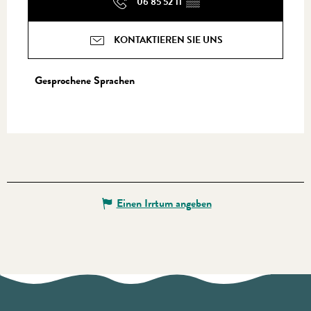
06 85 52 11
▒▒
KONTAKTIEREN SIE UNS
Gesprochene Sprachen
Gesprochene Sprachen
Einen Irrtum angeben