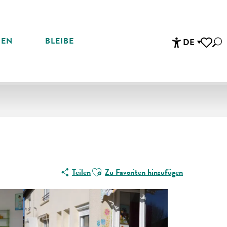
REN
BLEIBE
DE
Suc
Accessibi
Voir les 
Ajouter aux favoris
Teilen
Zu Favoriten hinzufügen