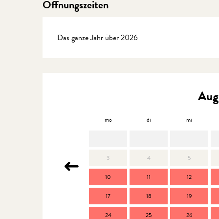
Öffnungszeiten
Das ganze Jahr über 2026
Aug
mo
di
mi
3
4
5
10
11
12
17
18
19
24
25
26