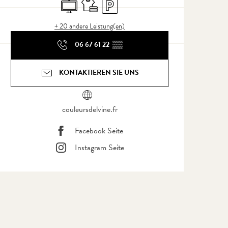
Fernsehen
Bettwäsche und Laken
Parkplatz
+ 20 andere Leistung(en)
06 67 61 22
▒▒
KONTAKTIEREN SIE UNS
couleursdelvine.fr
Facebook Seite
Instagram Seite