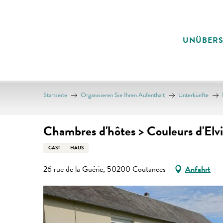
Aller
au
contenu
UNÜBER
principal
Startseite
Organisieren Sie Ihren Aufenthalt
Unterkünfte
Chambres d'hôtes > Couleurs d'Elv
GAST
HAUS
26 rue de la Guérie, 50200 Coutances
Anfahrt