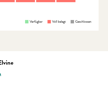
Verfügbar
Voll belegt
Geschlossen
Elvine
t