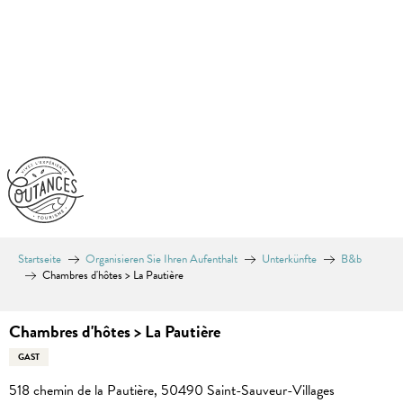
Aller
au
contenu
principal
Startseite
Organisieren Sie Ihren Aufenthalt
Unterkünfte
B&b
Chambres d'hôtes > La Pautière
Chambres d'hôtes > La Pautière
GAST
518 chemin de la Pautière, 50490 Saint-Sauveur-Villages