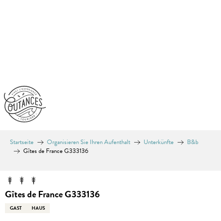
Aller
au
contenu
principal
Startseite
Organisieren Sie Ihren Aufenthalt
Unterkünfte
B&b
Gîtes de France G333136
Gîtes de France G333136
GAST
HAUS