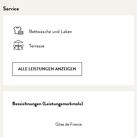
Service
Bettwäsche und Laken
Terrasse
ALLE LEISTUNGEN ANZEIGEN
Leistungensmöglichkeiten
Bezeichnungen (Leistungsmerkmale)
Bezeichnungen (Leistungsmerkmale)
Gîtes de France