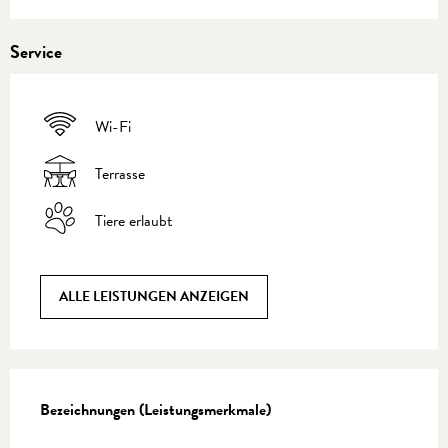
Service
Wi-Fi
Terrasse
Tiere erlaubt
ALLE LEISTUNGEN ANZEIGEN
Leistungensmöglichkeiten
Bezeichnungen (Leistungsmerkmale)
Bezeichnungen (Leistungsmerkmale)