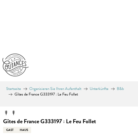
Aller
au
contenu
principal
Startseite
Organisieren Sie Ihren Aufenthalt
Unterkünfte
B&b
Gîtes de France G333197 : Le Feu Follet
Gîtes de France G333197 : Le Feu Follet
GAST
HAUS