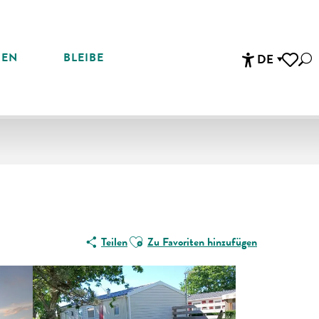
REN
BLEIBE
DE
Suc
Accessibi
Voir les 
Ajouter aux favoris
Teilen
Zu Favoriten hinzufügen