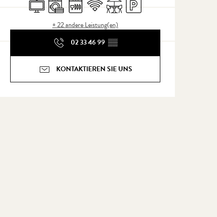
Fernsehen
Waschmaschine
Geschirrspülmaschine
Wi-Fi
Terrasse
Parkplatz
+ 22 andere Leistung(en)
02 33 46 99
▒▒
KONTAKTIEREN SIE UNS