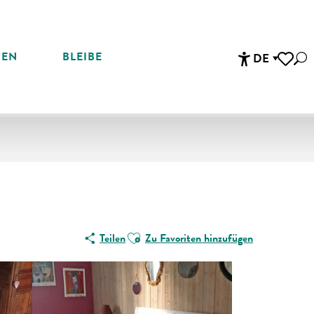
REN
BLEIBE
DE
Suc
Accessibi
Voir les 
Ajouter aux favoris
Teilen
Zu Favoriten hinzufügen