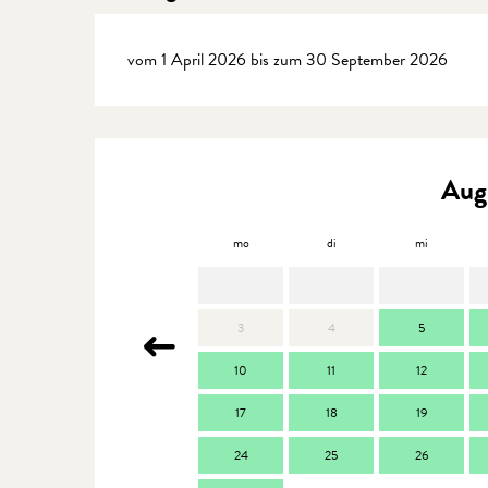
vom 1 April 2026 bis zum 30 September 2026
Aug
mo
di
mi
3
4
5
10
11
12
17
18
19
24
25
26