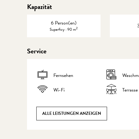
Kapazität
6 Person(en)
2
Superficy : 90 m
Service
Fernsehen
Waschma
Wi-Fi
Terrasse
ALLE LEISTUNGEN ANZEIGEN