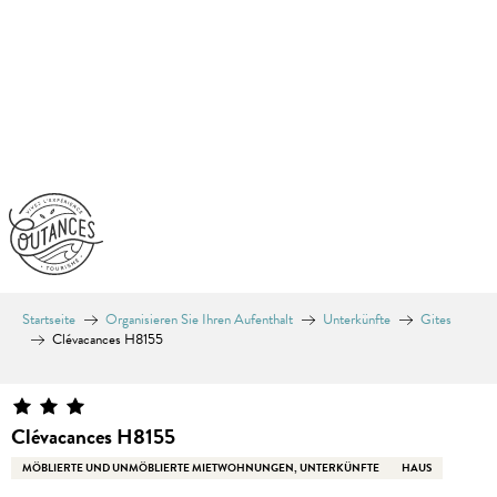
Aller
au
contenu
principal
Startseite
Organisieren Sie Ihren Aufenthalt
Unterkünfte
Gites
Clévacances H8155
Clévacances H8155
MÖBLIERTE UND UNMÖBLIERTE MIETWOHNUNGEN, UNTERKÜNFTE
HAUS