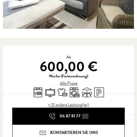
Öffnungszeiten & Kontaktdaten
Ab
600,00 €
Woche (Ferienwohnung)
Alle Preise
Geschirrspülmaschine
Fernsehen
Bettwäsche und Laken
Waschmaschine
Terrasse
Parkplatz
+ 31 andere Leistung(en)
06 87 81 77
▒▒
KONTAKTIEREN SIE UNS