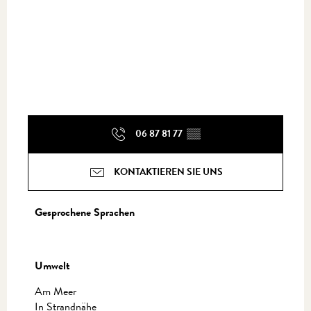
06 87 81 77
▒▒
KONTAKTIEREN SIE UNS
Gesprochene Sprachen
Gesprochene Sprachen
Umwelt
Umwelt
Am Meer
In Strandnähe