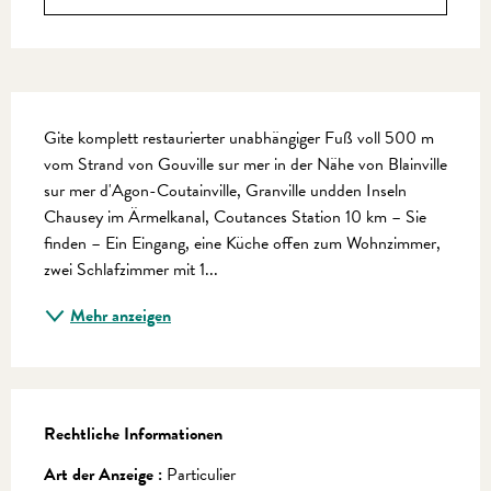
Beschreibung
Gite komplett restaurierter unabhängiger Fuß voll 500 m 
vom Strand von Gouville sur mer in der Nähe von Blainville 
sur mer d'Agon-Coutainville, Granville undden Inseln 
Chausey im Ärmelkanal, Coutances Station 10 km – Sie 
finden – Ein Eingang, eine Küche offen zum Wohnzimmer, 
zwei Schlafzimmer mit 1...
Mehr anzeigen
Rechtliche Informationen
Rechtliche Informationen
Art der Anzeige :
Particulier