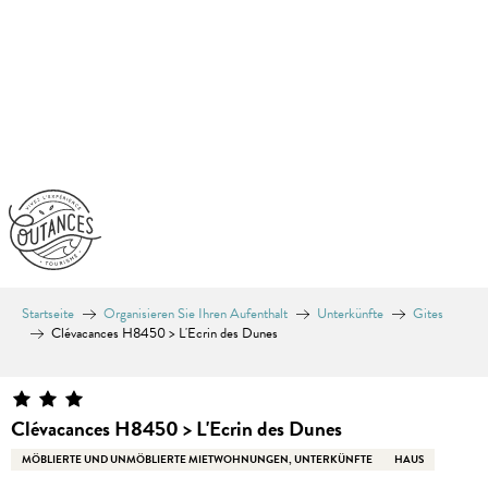
Aller
au
contenu
principal
Startseite
Organisieren Sie Ihren Aufenthalt
Unterkünfte
Gites
Clévacances H8450 > L'Ecrin des Dunes
Clévacances H8450 > L'Ecrin des Dunes
MÖBLIERTE UND UNMÖBLIERTE MIETWOHNUNGEN, UNTERKÜNFTE
HAUS