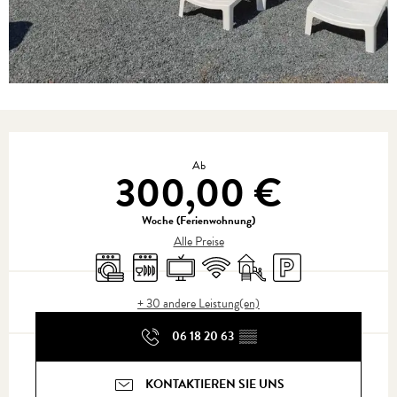
Öffnungszeiten & Kontaktdaten
Ab
300,00 €
Woche (Ferienwohnung)
Alle Preise
Waschmaschine
Geschirrspülmaschine
Fernsehen
Wi-Fi
Spiele für Kinder / Spielplatz
Parkplatz
+ 30 andere Leistung(en)
06 18 20 63
▒▒
KONTAKTIEREN SIE UNS