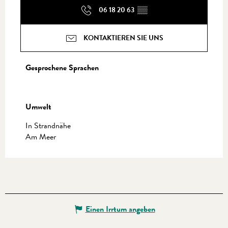
06 18 20 63
▒▒
KONTAKTIEREN SIE UNS
Gesprochene Sprachen
Gesprochene Sprachen
Umwelt
Umwelt
In Strandnähe
Am Meer
Einen Irrtum angeben