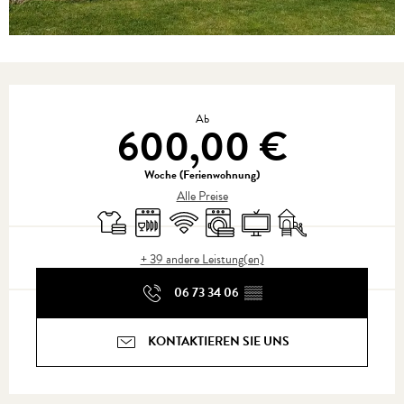
Öffnungszeiten & Kontaktdaten
Ab
600,00 €
Woche (Ferienwohnung)
Alle Preise
Bettwäsche und Laken
Geschirrspülmaschine
Wi-Fi
Waschmaschine
Fernsehen
Spiele für Kinder / Spie
+ 39 andere Leistung(en)
06 73 34 06
▒▒
KONTAKTIEREN SIE UNS