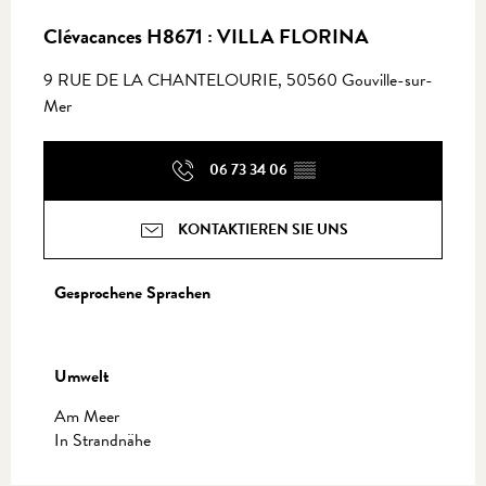
Clévacances H8671 : VILLA FLORINA
9 RUE DE LA CHANTELOURIE, 50560 Gouville-sur-
Mer
06 73 34 06
▒▒
KONTAKTIEREN SIE UNS
Gesprochene Sprachen
Gesprochene Sprachen
Umwelt
Umwelt
Am Meer
In Strandnähe