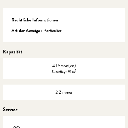
Rechtliche Informationen
Rechtliche Informationen
Art der Anzeige :
Particulier
Kapazität
4 Person(en)
2
Superficy : 91 m
2 Zimmer
Service