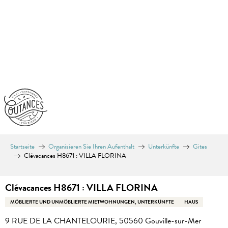
Aller
au
contenu
principal
Startseite
Organisieren Sie Ihren Aufenthalt
Unterkünfte
Gites
Clévacances H8671 : VILLA FLORINA
Clévacances H8671 : VILLA FLORINA
MÖBLIERTE UND UNMÖBLIERTE MIETWOHNUNGEN, UNTERKÜNFTE
HAUS
9 RUE DE LA CHANTELOURIE, 50560 Gouville-sur-Mer