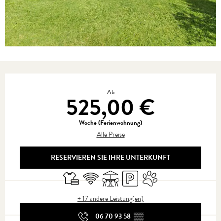
Öffnungszeiten & Kontaktdaten
Ab
525,00 €
Woche (Ferienwohnung)
Alle Preise
RESERVIEREN SIE IHRE UNTERKUNFT
Bettwäsche und Laken
Wi-Fi
Terrasse
Parkplatz
Tiere erlaubt
+ 17 andere Leistung(en)
06 70 93 58
▒▒