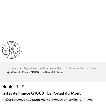
Aller
au
contenu
principal
Startseite
Organisieren Sie Ihren Aufenthalt
Unterkünfte
Gites
Gîtes de France G1009 : Le Portail du Mont
Gîtes de France G1009 : Le Portail du Mont
MÖBLIERTE UND UNMÖBLIERTE MIETWOHNUNGEN, UNTERKÜNFTE
HAUS