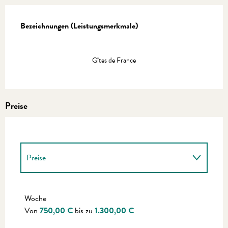
Leistungensmöglichkeiten
Bezeichnungen (Leistungsmerkmale)
Bezeichnungen (Leistungsmerkmale)
Gîtes de France
Preise
Preise
Preise 2027
Woche
Von
750,00 €
bis zu
1.300,00 €