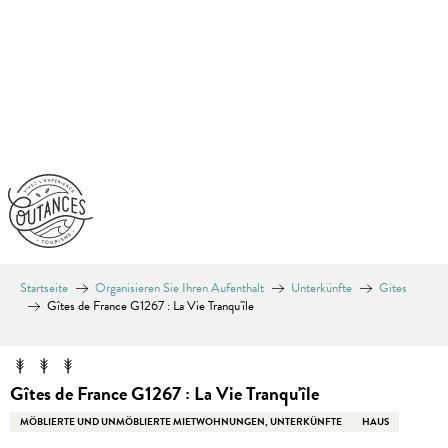
Aller
au
contenu
principal
Startseite
Organisieren Sie Ihren Aufenthalt
Unterkünfte
Gites
Gîtes de France G1267 : La Vie Tranqu'île
Gîtes de France G1267 : La Vie Tranqu'île
MÖBLIERTE UND UNMÖBLIERTE MIETWOHNUNGEN, UNTERKÜNFTE
HAUS