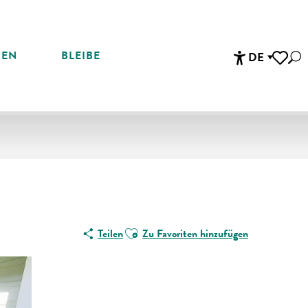
REN
BLEIBE
DE
Suc
Accessibi
Voir les 
Ajouter aux favoris
Teilen
Zu Favoriten hinzufügen