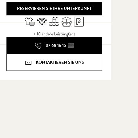
RESERVIEREN SIE IHRE UNTERKUNFT
Bettwäsche und Laken
Wi-Fi
Schwimmbad
Terrasse
Parkplatz
+ 18 andere Leistung(en)
07 68 16 15
▒▒
KONTAKTIEREN SIE UNS