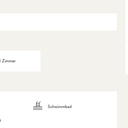
3 Zimmer
Schwimmbad
z