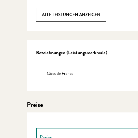
ALLE LEISTUNGEN ANZEIGEN
Leistungensmöglichkeite
Bezeichnungen (Leistungsmerkmale)
Bezeichnungen (Leistungsmerkmale)
Gîtes de France
Preise
Preise