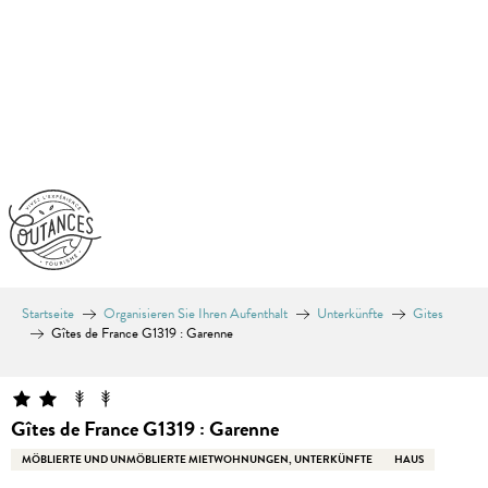
Aller
au
contenu
principal
Startseite
Organisieren Sie Ihren Aufenthalt
Unterkünfte
Gites
Gîtes de France G1319 : Garenne
Gîtes de France G1319 : Garenne
MÖBLIERTE UND UNMÖBLIERTE MIETWOHNUNGEN, UNTERKÜNFTE
HAUS