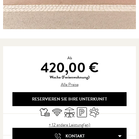
Öffnungszeiten & Kontaktdaten
Ab
420,00 €
Woche (Ferienwohnung)
Alle Preise
RESERVIEREN SIE IHRE UNTERKUNFT
Bettwäsche und Laken
Wi-Fi
Terrasse
Parkplatz
Tiere erlaubt
+ 12 andere Leistung(en)
KONTAKT