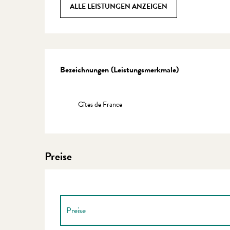
ALLE LEISTUNGEN ANZEIGEN
Leistungensmöglichkeite
Bezeichnungen (Leistungsmerkmale)
Bezeichnungen (Leistungsmerkmale)
Gîtes de France
Preise
Preise