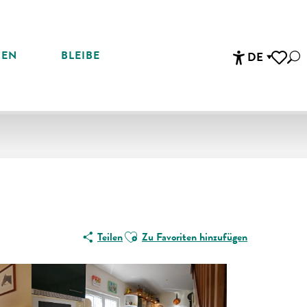
REN
BLEIBE
DE
Suc
Accessibi
Voir les 
Ajouter aux favoris
Teilen
Zu Favoriten hinzufügen