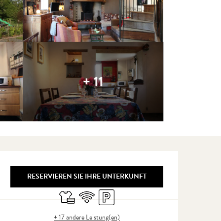
+ 11
Öffnungszeiten & Kontaktdate
RESERVIEREN SIE IHRE UNTERKUNFT
Bettwäsche und Laken
Wi-Fi
Parkplatz
+ 17 andere Leistung(en)