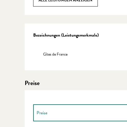
ALLE LEISTUNGEN ANZEIGEN
Leistungensmöglichkeite
Bezeichnungen (Leistungsmerkmale)
Bezeichnungen (Leistungsmerkmale)
Gîtes de France
Preise
Preise