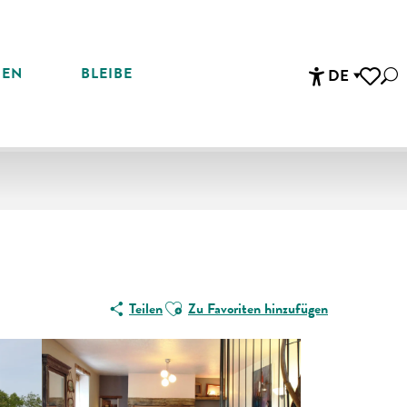
REN
BLEIBE
DE
Suc
Accessibi
Voir les 
Ajouter aux favoris
Teilen
Zu Favoriten hinzufügen