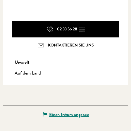
02 33 56 28
▒▒
KONTAKTIEREN SIE UNS
Umwelt
Umwelt
Auf dem Land
Einen Irrtum angeben