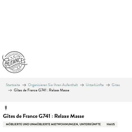
Aller
au
contenu
principal
Startseite
Organisieren Sie Ihren Aufenthalt
Unterkünfte
Gites
Gîtes de France G741 : Relaxe Masse
Gîtes de France G741 : Relaxe Masse
MÖBLIERTE UND UNMÖBLIERTE MIETWOHNUNGEN, UNTERKÜNFTE
HAUS