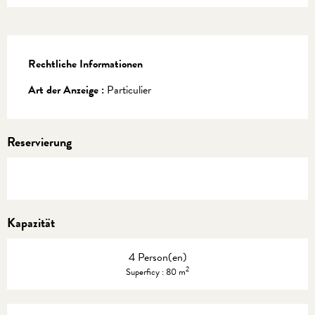
Rechtliche Informationen
Rechtliche Informationen
Art der Anzeige :
Particulier
Reservierung
Kapazität
4 Person(en)
2
Superficy : 80 m