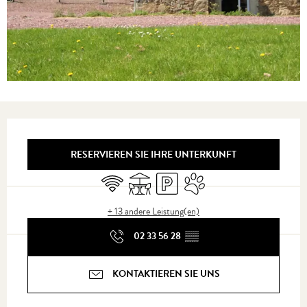
Öffnungszeiten & Kontaktdaten
RESERVIEREN SIE IHRE UNTERKUNFT
Wi-Fi
Terrasse
Parkplatz
Tiere erlaubt
+ 13 andere Leistung(en)
02 33 56 28
▒▒
KONTAKTIEREN SIE UNS