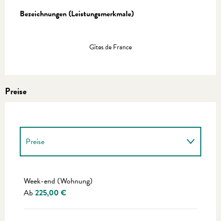
Leistungensmöglichkeiten
Bezeichnungen (Leistungsmerkmale)
Bezeichnungen (Leistungsmerkmale)
Gîtes de France
Preise
Preise
Preise 2027
Week-end (Wohnung)
Ab
225,00 €