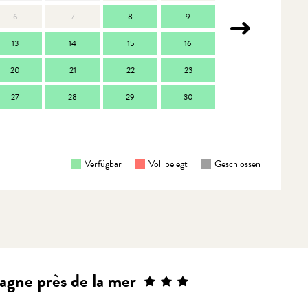
6
7
8
9
7
13
14
15
16
14
1
20
21
22
23
21
2
27
28
29
30
28
2
Verfügbar
Voll belegt
Geschlossen
agne près de la mer