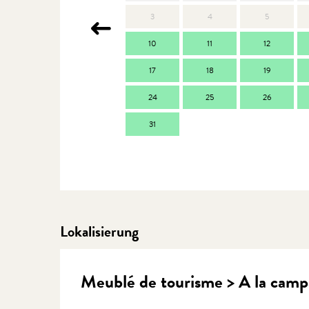
3
4
5
10
11
12
17
18
19
24
25
26
31
Lokalisierung
Meublé de tourisme > A la camp