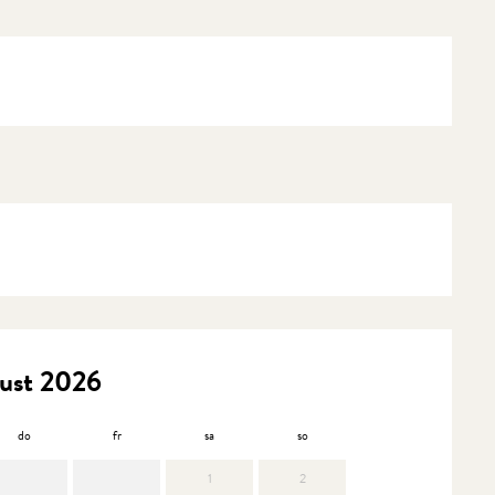
ust 2026
do
fr
sa
so
mo
d
1
2