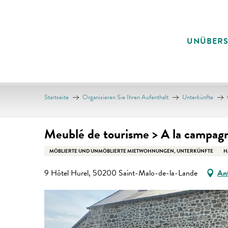
Aller
au
contenu
UNÜBER
principal
Startseite
Organisieren Sie Ihren Aufenthalt
Unterkünfte
Meublé de tourisme > A la campagn
MÖBLIERTE UND UNMÖBLIERTE MIETWOHNUNGEN, UNTERKÜNFTE
H
9 Hôtel Hurel, 50200 Saint-Malo-de-la-Lande
An