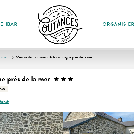
SEHBAR
ORGANISIE
Gites
Meublé de tourisme > A la campagne près de la mer
e près de la mer
AUS
fahrt