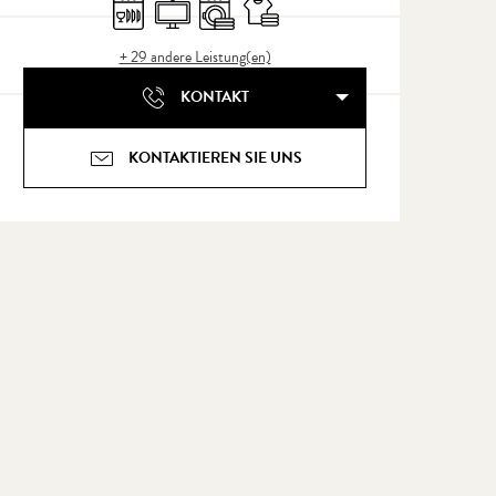
Geschirrspülmaschine
Fernsehen
Waschmaschine
Bettwäsche und Laken
+ 29 andere Leistung(en)
KONTAKT
KONTAKTIEREN SIE UNS