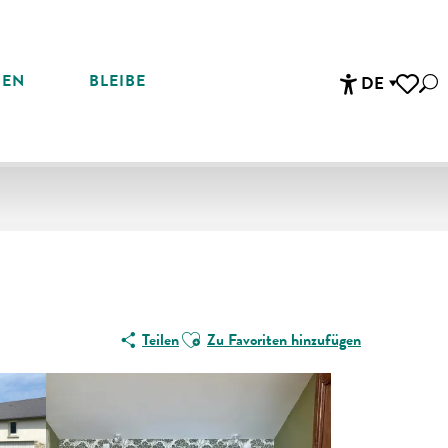
REN
BLEIBE
DE
Suc
Accessibi
Voir les 
Ajouter aux favoris
Teilen
Zu Favoriten hinzufügen