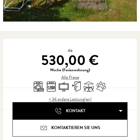
Öffnungszeiten & Kontaktdaten
Ab
530,00 €
Woche (Ferienwohnung)
Alle Preise
Waschmaschine
Geschirrspülmaschine
Fernsehen
Unabhängiger Eingang
Terrasse
Tiere erlaubt
+ 34 andere Leistung(en)
KONTAKT
KONTAKTIEREN SIE UNS