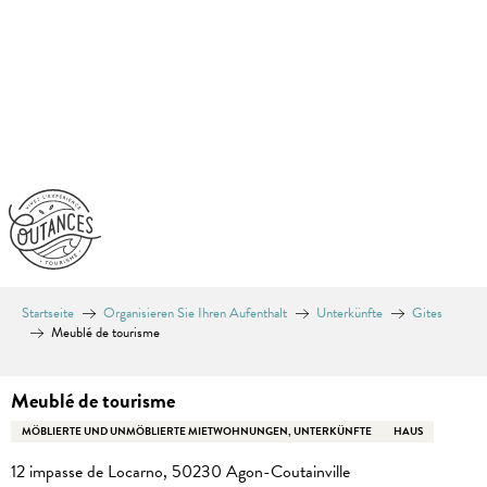
Aller
au
contenu
principal
Startseite
Organisieren Sie Ihren Aufenthalt
Unterkünfte
Gites
Meublé de tourisme
Meublé de tourisme
MÖBLIERTE UND UNMÖBLIERTE MIETWOHNUNGEN, UNTERKÜNFTE
HAUS
12 impasse de Locarno, 50230 Agon-Coutainville