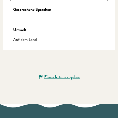
Gesprochene Sprachen
Gesprochene Sprachen
Umwelt
Umwelt
Auf dem Land
Einen Irrtum angeben