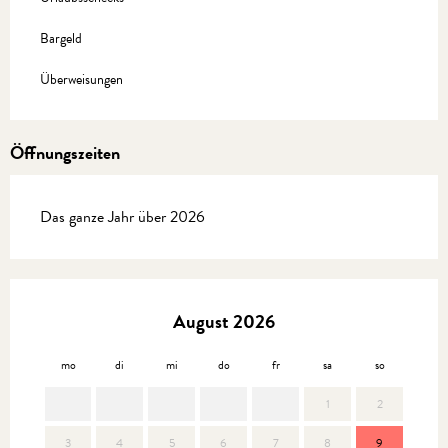
Bargeld
Überweisungen
Öffnungszeiten
Das ganze Jahr über 2026
August 2026
mo
di
mi
do
fr
sa
so
mo
1
2
3
4
5
6
7
8
9
7