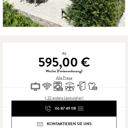
Öffnungszeiten & Kontaktdaten
Ab
595,00 €
Woche (Ferienwohnung)
Alle Preise
Fernsehen
Wi-Fi
Waschmaschine
Terrasse
Unabhängiger Eingang
Bettwäsche und Laken
+ 22 andere Leistung(en)
06 87 49 08
▒▒
KONTAKTIEREN SIE UNS