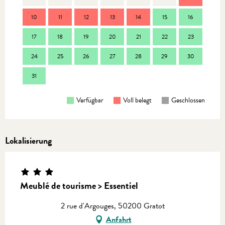
10
11
12
13
14
15
16
14
17
18
19
20
21
22
23
21
24
25
26
27
28
29
30
28
31
Verfügbar
Voll belegt
Geschlossen
Lokalisierung
Meublé de tourisme > Essentiel
2 rue d'Argouges, 50200 Gratot
Anfahrt