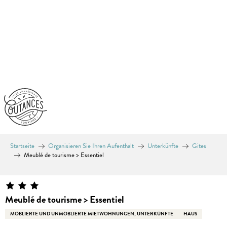
Aller
au
contenu
principal
Startseite
Organisieren Sie Ihren Aufenthalt
Unterkünfte
Gites
Meublé de tourisme > Essentiel
Meublé de tourisme > Essentiel
MÖBLIERTE UND UNMÖBLIERTE MIETWOHNUNGEN, UNTERKÜNFTE
HAUS