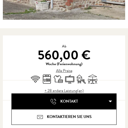
Öffnungszeiten & Kontaktdaten
Ab
560,00 €
Woche (Ferienwohnung)
Alle Preise
Wi-Fi
Geschirrspülmaschine
Bettwäsche und Laken
Fernsehen
Spiele für Kinder / Spielplatz
Terrasse
+ 28 andere Leistung(en)
KONTAKT
KONTAKTIEREN SIE UNS