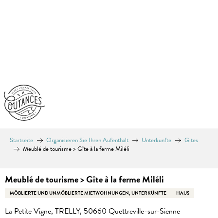
Aller
au
contenu
principal
Startseite
Organisieren Sie Ihren Aufenthalt
Unterkünfte
Gites
Meublé de tourisme > Gîte à la ferme Miléli
Meublé de tourisme > Gîte à la ferme Miléli
MÖBLIERTE UND UNMÖBLIERTE MIETWOHNUNGEN, UNTERKÜNFTE
HAUS
La Petite Vigne, TRELLY, 50660 Quettreville-sur-Sienne