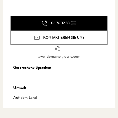
06 76 32 83
▒▒
KONTAKTIEREN SIE UNS
www.domaine-guerie.com
Gesprochene Sprachen
Gesprochene Sprachen
Umwelt
Umwelt
Auf dem Land