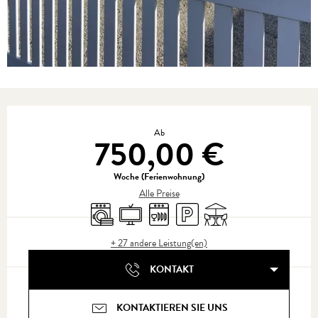
Öffnungszeiten & Kontaktdaten
Ab
750,00 €
Woche (Ferienwohnung)
Alle Preise
Waschmaschine
Fernsehen
Geschirrspülmaschine
Parkplatz
Terrasse
+ 27 andere Leistung(en)
KONTAKT
KONTAKTIEREN SIE UNS