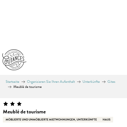
Aller
au
contenu
principal
Startseite
Organisieren Sie Ihren Aufenthalt
Unterkünfte
Gites
Meublé de tourisme
Meublé de tourisme
MÖBLIERTE UND UNMÖBLIERTE MIETWOHNUNGEN, UNTERKÜNFTE
HAUS