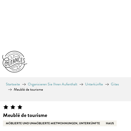
Aller
au
contenu
principal
Startseite
Organisieren Sie Ihren Aufenthalt
Unterkünfte
Gites
Meublé de tourisme
Meublé de tourisme
MÖBLIERTE UND UNMÖBLIERTE MIETWOHNUNGEN, UNTERKÜNFTE
HAUS