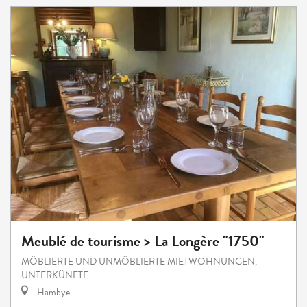
Meublé de tourisme > La Longère "1750"
MÖBLIERTE UND UNMÖBLIERTE MIETWOHNUNGEN,
UNTERKÜNFTE
Hambye