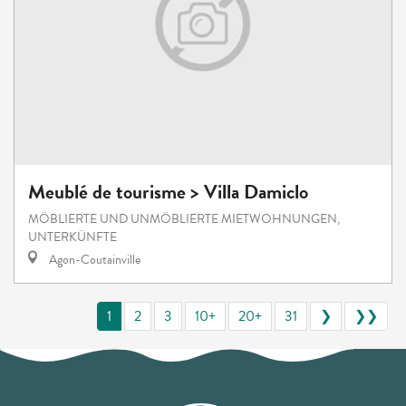
Meublé de tourisme > Villa Damiclo
MÖBLIERTE UND UNMÖBLIERTE MIETWOHNUNGEN,
UNTERKÜNFTE
Agon-Coutainville
1
2
3
10+
20+
31
❯
❯❯