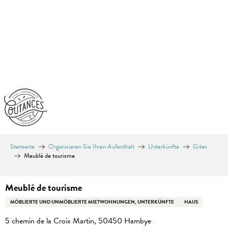
Aller
au
contenu
principal
Startseite
Organisieren Sie Ihren Aufenthalt
Unterkünfte
Gites
Meublé de tourisme
Meublé de tourisme
MÖBLIERTE UND UNMÖBLIERTE MIETWOHNUNGEN, UNTERKÜNFTE
HAUS
5 chemin de la Croix Martin, 50450 Hambye