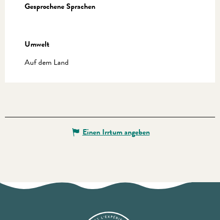
Gesprochene Sprachen
Gesprochene Sprachen
Umwelt
Umwelt
Auf dem Land
Einen Irrtum angeben